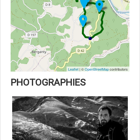
Leaflet
| ©
OpenStreetMap
contributors
PHOTOGRAPHIES